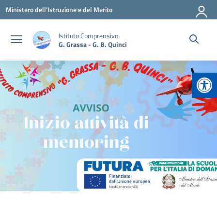
Vai ai contenuti
Vai al menu di navigazione
Vai al footer
Ministero dell'Istruzione e del Merito
Istituto Comprensivo
G. Grassa - G. B. Quinci
Apr