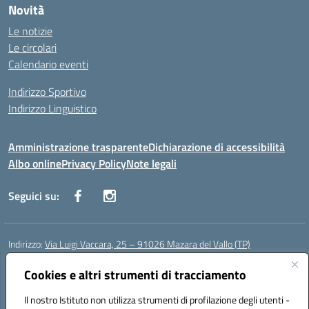
Novità
Le notizie
Le circolari
Calendario eventi
Indirizzo Sportivo
Indirizzo Linguistico
Amministrazione trasparente
Dichiarazione di accessibilità
Albo online
Privacy Policy
Note legali
Seguici su:
Indirizzo:
Via Luigi Vaccara, 25 – 91026 Mazara del Vallo (TP)
Centralino:
0923 908438
Email:
tpic843007@istruzione.it
Posta elettronica certificata (PEC):
Cookies e altri strumenti di tracciamento
tpic843007@pec.istruzione.it
Codice fiscale: 91036660818
Il nostro Istituto non utilizza strumenti di profilazione degli utenti -