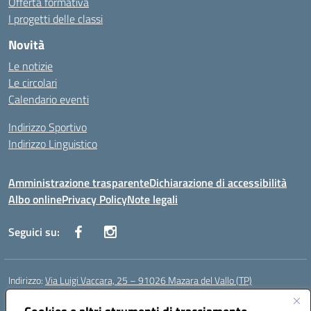
Offerta formativa
I progetti delle classi
Novità
Le notizie
Le circolari
Calendario eventi
Indirizzo Sportivo
Indirizzo Linguistico
Amministrazione trasparente
Dichiarazione di accessibilità
Albo online
Privacy Policy
Note legali
Seguici su:
Indirizzo:
Via Luigi Vaccara, 25 – 91026 Mazara del Vallo (TP)
Centralino:
0923 908438
Email:
tpic843007@istruzione.it
Posta elettronica certificata (PEC):
tpic843007@pec.istruzione.it