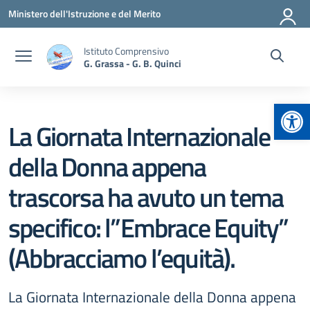
Vai ai contenuti
Vai al menu di navigazione
Vai al footer
Ministero dell'Istruzione e del Merito
Istituto Comprensivo
G. Grassa - G. B. Quinci
Apr
La Giornata Internazionale
della Donna appena
trascorsa ha avuto un tema
specifico: l”Embrace Equity”
(Abbracciamo l’equità).
La Giornata Internazionale della Donna appena