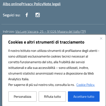
Albo online
Privacy Policy
Note legali
Seguici su:
Indirizzo:
Via Luigi Vaccara, 25 – 91026 Mazara del Vallo (TP)
Centralino:
0923 908438
Email:
tpic843007@istruzione.it
Cookies e altri strumenti di tracciamento
Posta elettronica certificata (PEC):
tpic843007@pec.istruzione.it
Codice fiscale: 91036660818
Il nostro Istituto non utilizza strumenti di profilazione degli utenti -
Codice meccanografico:
tpic843007
sono utilizzati esclusivamente cookies tecnici necessari al
Codice Indice delle Pubbliche Amministrazioni (IPA): icggp
corretto funzionamento del sito, alla fruibilità dei servizi
Codice unico di fatturazione (CUF): UFYPS3
istituzionali e alla sua accessibilità – sono utilizzati, inoltre,
strumenti statistici anonimizzati messi a disposizione da Web
Analytics Italia.
Hosting & Powered by 3D Solution S.r.l.
Per saperne di più sul nostro sito, consulta la ns.
Cookie Policy.
Concept & Design by Designers Italia
Personalizza
Rifiuta tutto
Accettare tutto