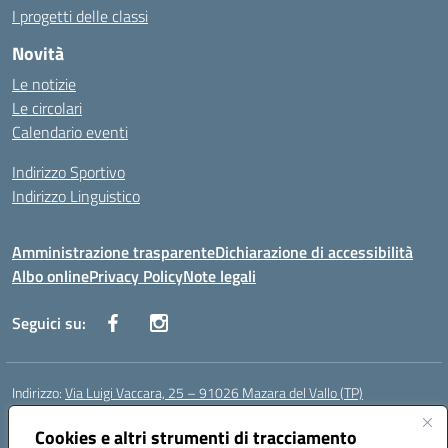
I progetti delle classi
Novità
Le notizie
Le circolari
Calendario eventi
Indirizzo Sportivo
Indirizzo Linguistico
Amministrazione trasparente
Dichiarazione di accessibilità
Albo online
Privacy Policy
Note legali
Seguici su:
Indirizzo:
Via Luigi Vaccara, 25 – 91026 Mazara del Vallo (TP)
Centralino:
0923 908438
Email:
tpic843007@istruzione.it
Cookies e altri strumenti di tracciamento
Posta elettronica certificata (PEC):
tpic843007@pec.istruzione.it