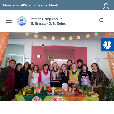
Vai ai contenuti
Vai al menu di navigazione
Vai al footer
Ministero dell'Istruzione e del Merito
Istituto Comprensivo
G. Grassa - G. B. Quinci
Apr