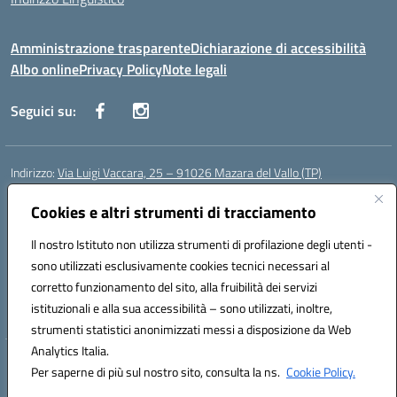
Amministrazione trasparente
Dichiarazione di accessibilità
Albo online
Privacy Policy
Note legali
Seguici su:
Indirizzo:
Via Luigi Vaccara, 25 – 91026 Mazara del Vallo (TP)
Centralino:
0923 908438
Email:
tpic843007@istruzione.it
Cookies e altri strumenti di tracciamento
Posta elettronica certificata (PEC):
tpic843007@pec.istruzione.it
Codice fiscale: 91036660818
Il nostro Istituto non utilizza strumenti di profilazione degli utenti -
Codice meccanografico:
tpic843007
sono utilizzati esclusivamente cookies tecnici necessari al
Codice Indice delle Pubbliche Amministrazioni (IPA): icggp
corretto funzionamento del sito, alla fruibilità dei servizi
Codice unico di fatturazione (CUF): UFYPS3
istituzionali e alla sua accessibilità – sono utilizzati, inoltre,
strumenti statistici anonimizzati messi a disposizione da Web
Analytics Italia.
Hosting & Powered by 3D Solution S.r.l.
Per saperne di più sul nostro sito, consulta la ns.
Cookie Policy.
Concept & Design by Designers Italia