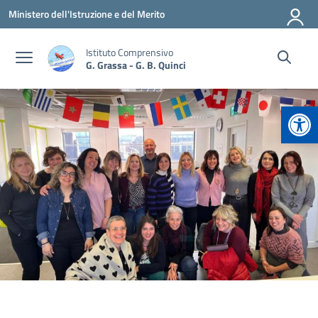
Vai ai contenuti
Vai al menu di navigazione
Vai al footer
Ministero dell'Istruzione e del Merito
Istituto Comprensivo
G. Grassa - G. B. Quinci
Apr