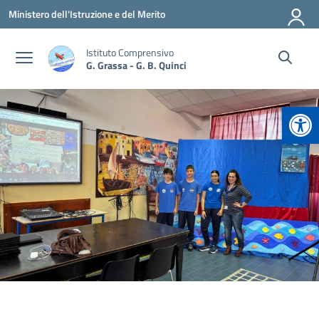
Vai ai contenuti
Vai al menu di navigazione
Vai al footer
Ministero dell'Istruzione e del Merito
Istituto Comprensivo
G. Grassa - G. B. Quinci
Apr