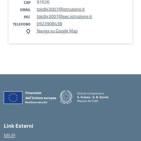
91026
CAP
tpic843007@istruzione.it
EMAIL
tpic843007@pec.istruzione.it
PEC
0923908438
TELEFONO
Naviga su Google Map
Istituto Comprensivo
G. Grassa - G. B. Quinci
Mazara del Vallo
— Visita la pagina iniziale della scuola
Link Esterni
MIUR