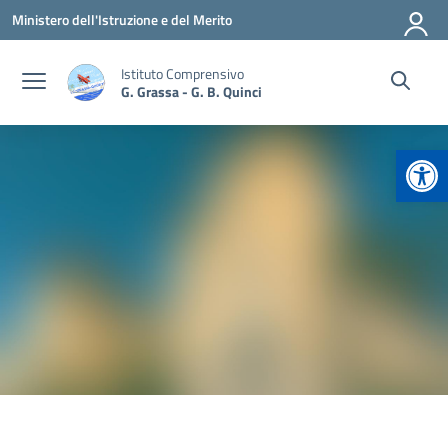
Vai ai contenuti
Vai al menu di navigazione
Vai al footer
Ministero dell'Istruzione e del Merito
Istituto Comprensivo
G. Grassa - G. B. Quinci
Apr