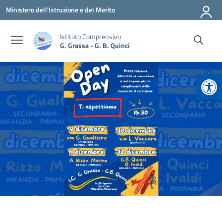
Vai ai contenuti
Vai al menu di navigazione
Vai al footer
Ministero dell'Istruzione e del Merito
Istituto Comprensivo
G. Grassa - G. B. Quinci
Apr