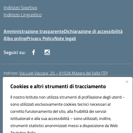
Indirizzo Sportivo
Indirizzo Linguistico
Amministrazione trasparente
Dichiarazione di accessibilità
Albo online
Privacy Policy
Note legali
Seguici su:
Indirizzo:
Via Luigi Vaccara, 25 – 91026 Mazara del Vallo (TP)
Centralino:
0923 908438
Email:
tpic843007@istruzione.it
Posta elettronica certificata (PEC):
Cookies e altri strumenti di tracciamento
tpic843007@pec.istruzione.it
Codice fiscale: 91036660818
Il nostro Istituto non utilizza strumenti di profilazione degli utenti -
Codice meccanografico:
tpic843007
sono utilizzati esclusivamente cookies tecnici necessari al
Codice Indice delle Pubbliche Amministrazioni (IPA): icggp
corretto funzionamento del sito, alla fruibilità dei servizi
Codice unico di fatturazione (CUF): UFYPS3
istituzionali e alla sua accessibilità – sono utilizzati, inoltre,
strumenti statistici anonimizzati messi a disposizione da Web
Analytics Italia.