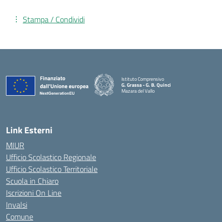
Stampa / Condividi
Istituto Comprensivo
G. Grassa - G. B. Quinci
Mazara del Vallo
— Visita la pagina iniziale della scuola
Link Esterni
MIUR
Ufficio Scolastico Regionale
Ufficio Scolastico Territoriale
Scuola in Chiaro
Iscrizioni On Line
Invalsi
Comune