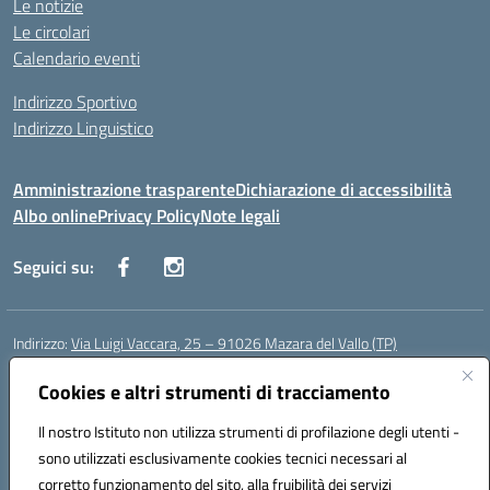
Le notizie
Le circolari
Calendario eventi
Indirizzo Sportivo
Indirizzo Linguistico
Amministrazione trasparente
Dichiarazione di accessibilità
Albo online
Privacy Policy
Note legali
Seguici su:
Indirizzo:
Via Luigi Vaccara, 25 – 91026 Mazara del Vallo (TP)
Centralino:
0923 908438
Email:
tpic843007@istruzione.it
Posta elettronica certificata (PEC):
Cookies e altri strumenti di tracciamento
tpic843007@pec.istruzione.it
Codice fiscale: 91036660818
Il nostro Istituto non utilizza strumenti di profilazione degli utenti -
Codice meccanografico:
tpic843007
sono utilizzati esclusivamente cookies tecnici necessari al
Codice Indice delle Pubbliche Amministrazioni (IPA): icggp
corretto funzionamento del sito, alla fruibilità dei servizi