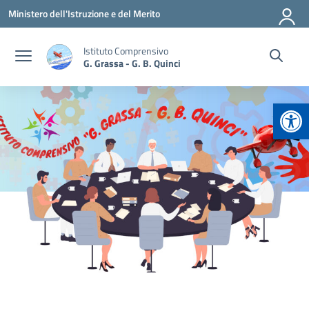
Vai ai contenuti
Vai al menu di navigazione
Vai al footer
Ministero dell'Istruzione e del Merito
Istituto Comprensivo
G. Grassa - G. B. Quinci
Apr