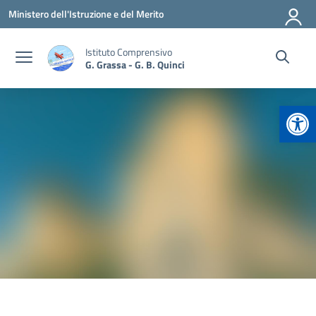
Vai ai contenuti
Vai al menu di navigazione
Vai al footer
Ministero dell'Istruzione e del Merito
Istituto Comprensivo
G. Grassa - G. B. Quinci
Apr