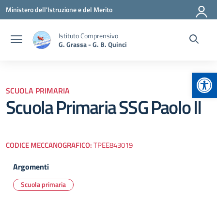
Vai ai contenuti
Vai al menu di navigazione
Vai al footer
Ministero dell'Istruzione e del Merito
Istituto Comprensivo
G. Grassa - G. B. Quinci
Apr
SCUOLA PRIMARIA
Scuola Primaria SSG Paolo II
CODICE MECCANOGRAFICO:
TPEE843019
Argomenti
Scuola primaria