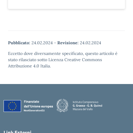
Pubblicato:
24.02.2024
-
Revisione:
24.02.2024
Eccetto dove diversamente specificato, questo articolo è
stato rilasciato sotto Licenza Creative Commons
Attribuzione 4.0 Italia.
Istituto Comprensivo
G. Grassa - G. B. Quinci
Mazara del Vallo
— Visita la pagina iniziale della scuola
Link Esterni