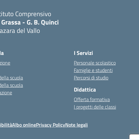
tituto Comprensivo
 Grassa - G. B. Quinci
zara del Vallo
Visita la pagina iniziale della scuola
la
I Servizi
zione
Personale scolastico
Famiglie e studenti
della scuola
Percorsi di studio
della scuola
Didattica
azione
Offerta formativa
I progetti delle classi
bilità
Albo online
Privacy Policy
Note legali