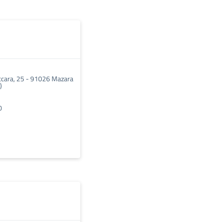
accara, 25 - 91026 Mazara
)
0