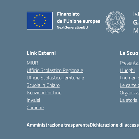
Is
G.
Ma
— 
Link Esterni
La Scuo
MIUR
Presenta
Ufficio Scolastico Regionale
I luoghi
Ufficio Scolastico Territoriale
I numeri 
Scuola in Chiaro
Le carte 
Iscrizioni On Line
Organizz
Invalsi
La storia
Comune
Amministrazione trasparente
Dichiarazione di accessi