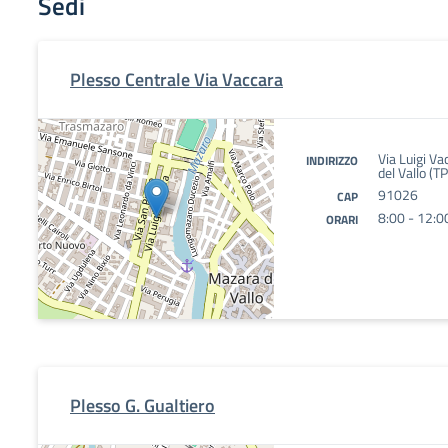
Sedi
Plesso Centrale Via Vaccara
Via Luigi V
INDIRIZZO
del Vallo (TP
91026
CAP
8:00 - 12:0
ORARI
Plesso G. Gualtiero