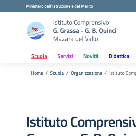
Vai ai contenuti
Vai al menu di navigazione
Vai al footer
Ministero dell'Istruzione e del Merito
Istituto Comprensivo
G. Grassa - G. B. Quinci
Mazara del Vallo
Scuola
Servizi
Novità
Didattica
Home
Scuola
Organizzazione
Istituto Com
Istituto Comprensi