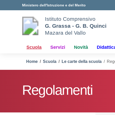
Vai ai contenuti
Vai al menu di navigazione
Vai al footer
Ministero dell'Istruzione e del Merito
Istituto Comprensivo
G. Grassa - G. B. Quinci
Mazara del Vallo
Scuola
Servizi
Novità
Didattic
Home
Scuola
Le carte della scuola
Reg
Regolamenti