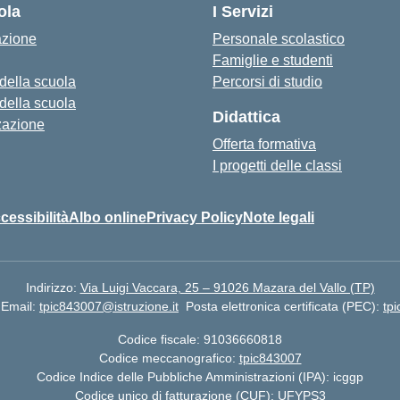
ola
I Servizi
azione
Personale scolastico
Famiglie e studenti
 della scuola
Percorsi di studio
 della scuola
Didattica
zazione
Offerta formativa
I progetti delle classi
cessibilità
Albo online
Privacy Policy
Note legali
Indirizzo:
Via Luigi Vaccara, 25 – 91026 Mazara del Vallo (TP)
Email:
tpic843007@istruzione.it
Posta elettronica certificata (PEC):
tp
Codice fiscale: 91036660818
Codice meccanografico:
tpic843007
Codice Indice delle Pubbliche Amministrazioni (IPA): icggp
Codice unico di fatturazione (CUF): UFYPS3