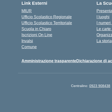
Link Esterni
La Scu
MIUR
Present
Ufficio Scolastico Regionale
I luoghi
Ufficio Scolastico Territoriale
I numeri
Scuola in Chiaro
Le carte
Iscrizioni On Line
Organiz
Invalsi
La storia
Comune
Amministrazione trasparente
Dichiarazione di ac
Centralino:
0923 908438