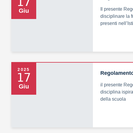
17
Il presente Rego
Giu
disciplinare la f
presenti nell’Ist
2025
Regolamento 
17
il presente Re
Giu
disciplina ispir
della scuola