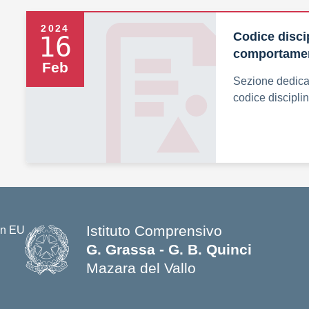
2024
Codice disci
16
comportame
Feb
Sezione dedica
codice discipli
Istituto Comprensivo
G. Grassa - G. B. Quinci
Mazara del Vallo
— Visita la pagina iniziale della s