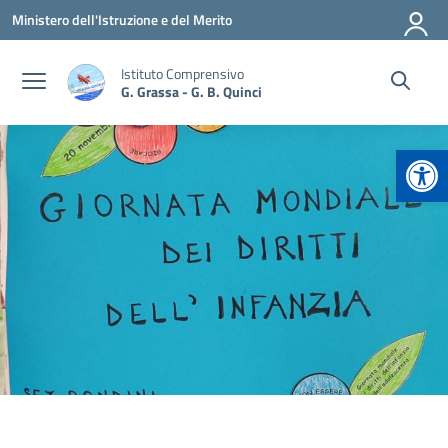
Vai ai contenuti
Vai al menu di navigazione
Vai al footer
Ministero dell'Istruzione e del Merito
Istituto Comprensivo
G. Grassa - G. B. Quinci
Apr