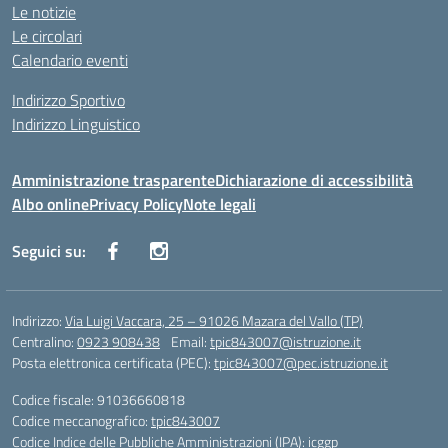
Le notizie
Le circolari
Calendario eventi
Indirizzo Sportivo
Indirizzo Linguistico
Amministrazione trasparente
Dichiarazione di accessibilità
Albo online
Privacy Policy
Note legali
Seguici su:
Indirizzo:
Via Luigi Vaccara, 25 – 91026 Mazara del Vallo (TP)
Centralino:
0923 908438
Email:
tpic843007@istruzione.it
Posta elettronica certificata (PEC):
tpic843007@pec.istruzione.it
Codice fiscale: 91036660818
Codice meccanografico:
tpic843007
Codice Indice delle Pubbliche Amministrazioni (IPA): icggp