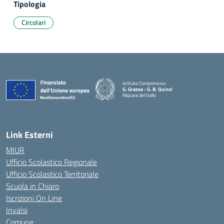
Tipologia
Circolari
Istituto Comprensivo
G. Grassa - G. B. Quinci
Mazara del Vallo
— Visita la pagina iniziale della scuola
Link Esterni
MIUR
Ufficio Scolastico Regionale
Ufficio Scolastico Territoriale
Scuola in Chiaro
Iscrizioni On Line
Invalsi
Comune