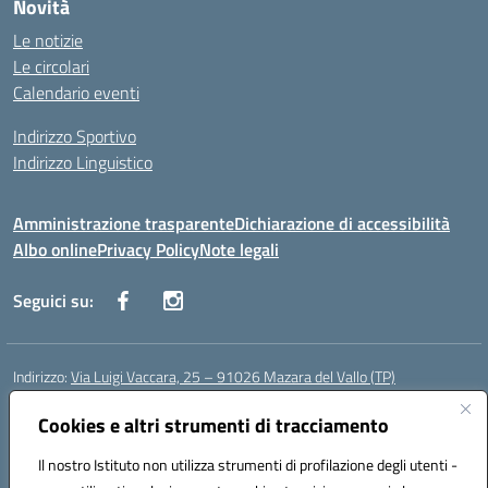
Novità
Le notizie
Le circolari
Calendario eventi
Indirizzo Sportivo
Indirizzo Linguistico
Amministrazione trasparente
Dichiarazione di accessibilità
Albo online
Privacy Policy
Note legali
Seguici su:
Indirizzo:
Via Luigi Vaccara, 25 – 91026 Mazara del Vallo (TP)
Centralino:
0923 908438
Email:
tpic843007@istruzione.it
Posta elettronica certificata (PEC):
Cookies e altri strumenti di tracciamento
tpic843007@pec.istruzione.it
Codice fiscale: 91036660818
Il nostro Istituto non utilizza strumenti di profilazione degli utenti -
Codice meccanografico:
tpic843007