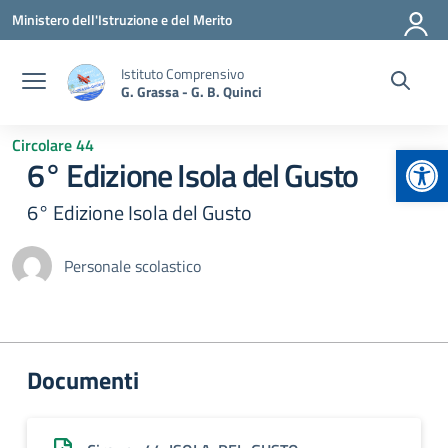
Vai ai contenuti
Vai al menu di navigazione
Vai al footer
Ministero dell'Istruzione e del Merito
Istituto Comprensivo
G. Grassa - G. B. Quinci
Circolare 44
Apr
6° Edizione Isola del Gusto
6° Edizione Isola del Gusto
Personale scolastico
Documenti