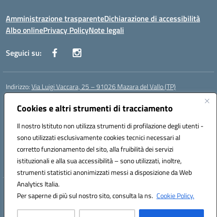
Amministrazione trasparente
Dichiarazione di accessibilità
Albo online
Privacy Policy
Note legali
Seguici su:
Indirizzo:
Via Luigi Vaccara, 25 – 91026 Mazara del Vallo (TP)
Centralino:
0923 908438
Email:
tpic843007@istruzione.it
Posta elettronica certificata (PEC):
Cookies e altri strumenti di tracciamento
tpic843007@pec.istruzione.it
Codice fiscale: 91036660818
Il nostro Istituto non utilizza strumenti di profilazione degli utenti -
Codice meccanografico:
tpic843007
sono utilizzati esclusivamente cookies tecnici necessari al
Codice Indice delle Pubbliche Amministrazioni (IPA): icggp
corretto funzionamento del sito, alla fruibilità dei servizi
Codice unico di fatturazione (CUF): UFYPS3
istituzionali e alla sua accessibilità – sono utilizzati, inoltre,
strumenti statistici anonimizzati messi a disposizione da Web
Analytics Italia.
Hosting & Powered by 3D Solution S.r.l.
Per saperne di più sul nostro sito, consulta la ns.
Cookie Policy.
Concept & Design by Designers Italia