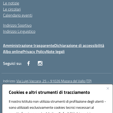
Le notizie
Le circolari
Calendario eventi
Indirizzo Sportivo
Indirizzo Linguistico
Amministrazione trasparente
Dichiarazione di accessibilità
Albo online
Privacy Policy
Note legali
Seguici su:
Indirizzo:
Via Luigi Vaccara, 25 – 91026 Mazara del Vallo (TP)
Centralino:
0923 908438
Email:
tpic843007@istruzione.it
Posta elettronica certificata (PEC):
Cookies e altri strumenti di tracciamento
tpic843007@pec.istruzione.it
Codice fiscale: 91036660818
Il nostro Istituto non utilizza strumenti di profilazione degli utenti -
Codice meccanografico:
tpic843007
sono utilizzati esclusivamente cookies tecnici necessari al
Codice Indice delle Pubbliche Amministrazioni (IPA): icggp