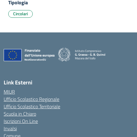
Tipologia
Circolari
Istituto Comprensivo
G. Grassa - G. B. Quinci
Mazara del Vallo
— Visita la pagina iniziale della scuola
Link Esterni
MIUR
Ufficio Scolastico Regionale
Ufficio Scolastico Territoriale
Scuola in Chiaro
Iscrizioni On Line
Invalsi
Comune