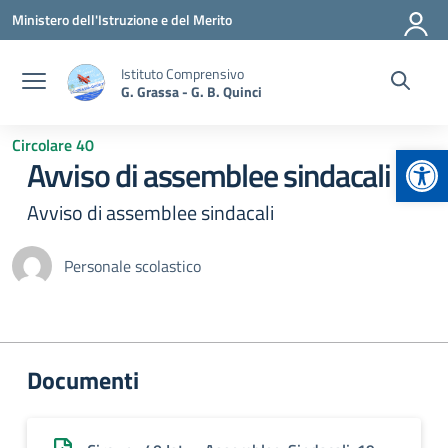
Vai ai contenuti
Vai al menu di navigazione
Vai al footer
Ministero dell'Istruzione e del Merito
Istituto Comprensivo
G. Grassa - G. B. Quinci
Circolare 40
Apr
Avviso di assemblee sindacali
Avviso di assemblee sindacali
Personale scolastico
Documenti