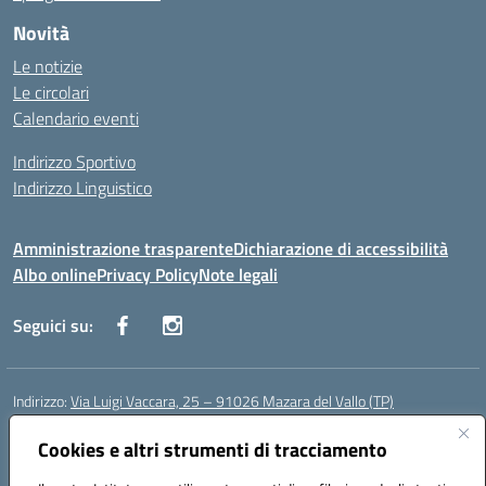
Novità
Le notizie
Le circolari
Calendario eventi
Indirizzo Sportivo
Indirizzo Linguistico
Amministrazione trasparente
Dichiarazione di accessibilità
Albo online
Privacy Policy
Note legali
Seguici su:
Indirizzo:
Via Luigi Vaccara, 25 – 91026 Mazara del Vallo (TP)
Centralino:
0923 908438
Email:
tpic843007@istruzione.it
Posta elettronica certificata (PEC):
Cookies e altri strumenti di tracciamento
tpic843007@pec.istruzione.it