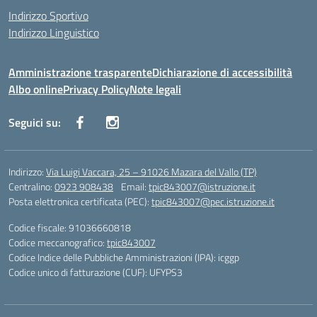
Indirizzo Sportivo
Indirizzo Linguistico
Amministrazione trasparente
Dichiarazione di accessibilità
Albo online
Privacy Policy
Note legali
Seguici su:
Indirizzo:
Via Luigi Vaccara, 25 – 91026 Mazara del Vallo (TP)
Centralino:
0923 908438
Email:
tpic843007@istruzione.it
Posta elettronica certificata (PEC):
tpic843007@pec.istruzione.it
Codice fiscale: 91036660818
Codice meccanografico:
tpic843007
Codice Indice delle Pubbliche Amministrazioni (IPA): icggp
Codice unico di fatturazione (CUF): UFYPS3