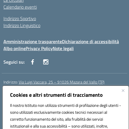
Le circolari
Calendario eventi
Indirizzo Sportivo
Indirizzo Linguistico
Amministrazione trasparente
Dichiarazione di accessibilità
Albo online
Privacy Policy
Note legali
Seguici su:
Indirizzo:
Via Luigi Vaccara, 25 – 91026 Mazara del Vallo (TP)
Centralino:
0923 908438
Email:
tpic843007@istruzione.it
Posta elettronica certificata (PEC):
Cookies e altri strumenti di tracciamento
tpic843007@pec.istruzione.it
Codice fiscale: 91036660818
Il nostro Istituto non utilizza strumenti di profilazione degli utenti -
Codice meccanografico:
tpic843007
sono utilizzati esclusivamente cookies tecnici necessari al
Codice Indice delle Pubbliche Amministrazioni (IPA): icggp
corretto funzionamento del sito, alla fruibilità dei servizi
Codice unico di fatturazione (CUF): UFYPS3
istituzionali e alla sua accessibilità – sono utilizzati, inoltre,