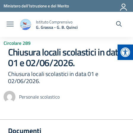
Vai ai contenuti
Vai al menu di navigazione
Vai al footer
Ministero dell'Istruzione e del Merito
Istituto Comprensivo
G. Grassa - G. B. Quinci
Circolare 289
Apr
Chiusura locali scolastici in data
01 e 02/06/2026.
Chiusura locali scolastici in data 01 e
02/06/2026.
Personale scolastico
Documenti