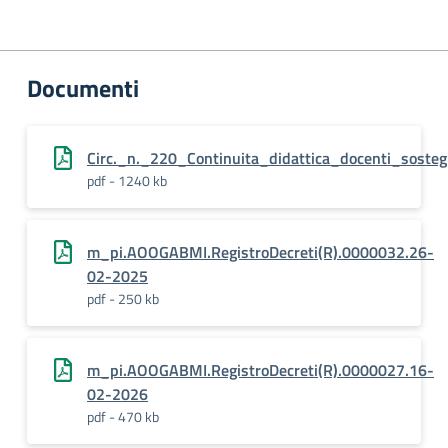
Documenti
Circ._n._220_Continuita_didattica_docenti_soste
pdf - 1240 kb
m_pi.AOOGABMI.RegistroDecreti(R).0000032.26-
02-2025
pdf - 250 kb
m_pi.AOOGABMI.RegistroDecreti(R).0000027.16-
02-2026
pdf - 470 kb