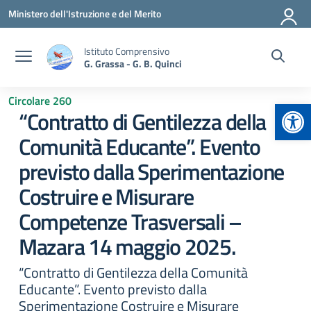
Vai ai contenuti
Vai al menu di navigazione
Vai al footer
Ministero dell'Istruzione e del Merito
Istituto Comprensivo
G. Grassa - G. B. Quinci
Circolare 260
Apr
“Contratto di Gentilezza della
Comunità Educante”. Evento
previsto dalla Sperimentazione
Costruire e Misurare
Competenze Trasversali –
Mazara 14 maggio 2025.
“Contratto di Gentilezza della Comunità
Educante”. Evento previsto dalla
Sperimentazione Costruire e Misurare