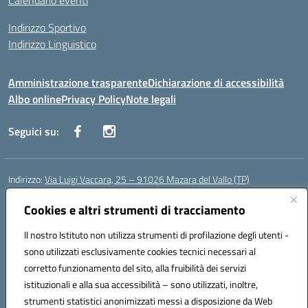
Calendario eventi
Indirizzo Sportivo
Indirizzo Linguistico
Amministrazione trasparente
Dichiarazione di accessibilità
Albo online
Privacy Policy
Note legali
Seguici su:
Indirizzo:
Via Luigi Vaccara, 25 – 91026 Mazara del Vallo (TP)
Centralino:
0923 908438
Email:
tpic843007@istruzione.it
Posta elettronica certificata (PEC):
Cookies e altri strumenti di tracciamento
tpic843007@pec.istruzione.it
Codice fiscale: 91036660818
Il nostro Istituto non utilizza strumenti di profilazione degli utenti -
Codice meccanografico:
tpic843007
sono utilizzati esclusivamente cookies tecnici necessari al
Codice Indice delle Pubbliche Amministrazioni (IPA): icggp
corretto funzionamento del sito, alla fruibilità dei servizi
Codice unico di fatturazione (CUF): UFYPS3
istituzionali e alla sua accessibilità – sono utilizzati, inoltre,
strumenti statistici anonimizzati messi a disposizione da Web