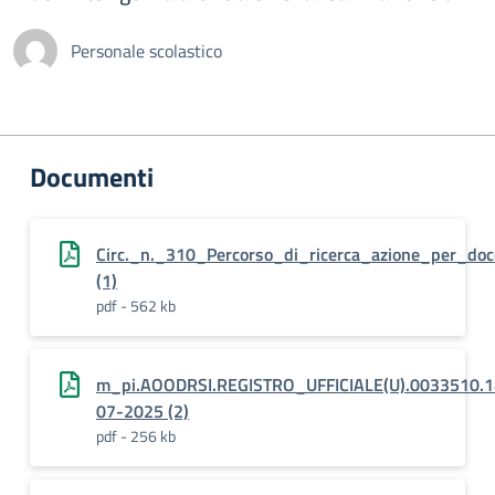
Personale scolastico
Documenti
Circ._n._310_Percorso_di_ricerca_azione_per_docen
(1)
pdf - 562 kb
m_pi.AOODRSI.REGISTRO_UFFICIALE(U).0033510.1
07-2025 (2)
pdf - 256 kb