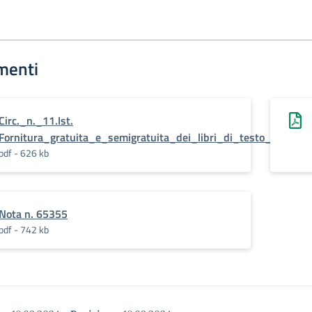
menti
Circ._n._11.Ist.
Fornitura_gratuita_e_semigratuita_dei_libri_di_testo_a.s._20
pdf - 626 kb
Nota n. 65355
pdf - 742 kb