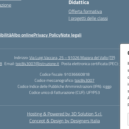
Didattica
azione
Offerta formativa
I progetti delle classi
bilità
Albo online
Privacy Policy
Note legali
Indirizzo:
Via Luigi Vaccara, 25 – 91026 Mazara del Vallo (TP)
8
Email:
tpic843007@istruzione.it
Posta elettronica certificata (PEC):
tpic8
Codice fiscale: 91036660818
Codice meccanografico:
tpic843007
Codice Indice delle Pubbliche Amministrazioni (IPA): icggp
Codice unico di fatturazione (CUF): UFYPS3
Hosting & Powered by 3D Solution S.r.l.
Concept & Design by Designers Italia