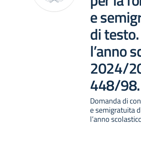
per la fo
e semigra
di testo
l’anno s
2024/20
448/98.
Domanda di contr
e semigratuita de
l’anno scolasti