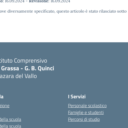
o:
16.09.2024
-
Revisione:
16.09.2024
ove diversamente specificato, questo articolo è stato rilasciato sott
tituto Comprensivo
 Grassa - G. B. Quinci
zara del Vallo
Visita la pagina iniziale della scuola
la
I Servizi
zione
Personale scolastico
Famiglie e studenti
della scuola
Percorsi di studio
della scuola