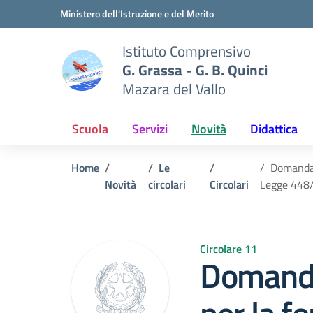
Vai ai contenuti
Vai al menu di navigazione
Vai al footer
Ministero dell'Istruzione e del Merito
Istituto Comprensivo
G. Grassa - G. B. Quinci
Mazara del Vallo
Scuola
Servizi
Novità
Didattica
Home
Le
Domanda d
Novità
circolari
Circolari
Legge 448
Circolare 11
Domanda