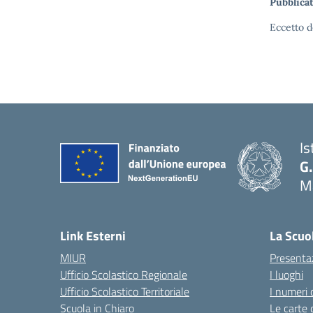
Pubblicat
Eccetto d
Is
G.
Ma
— 
Link Esterni
La Scuo
MIUR
Presenta
Ufficio Scolastico Regionale
I luoghi
Ufficio Scolastico Territoriale
I numeri 
Scuola in Chiaro
Le carte 