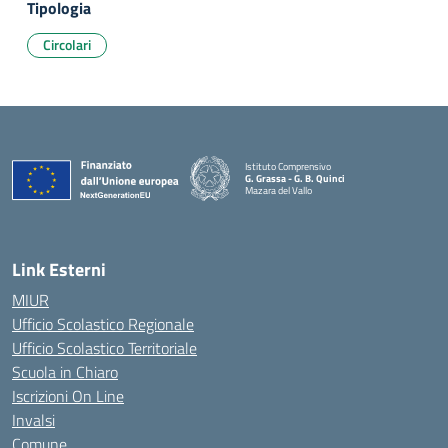
Tipologia
Circolari
Istituto Comprensivo
G. Grassa - G. B. Quinci
Mazara del Vallo
— Visita la pagina iniziale della scuola
Link Esterni
MIUR
Ufficio Scolastico Regionale
Ufficio Scolastico Territoriale
Scuola in Chiaro
Iscrizioni On Line
Invalsi
Comune