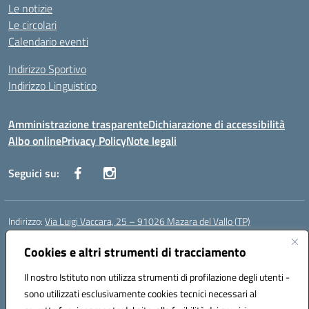
Le notizie
Le circolari
Calendario eventi
Indirizzo Sportivo
Indirizzo Linguistico
Amministrazione trasparente
Dichiarazione di accessibilità
Albo online
Privacy Policy
Note legali
Seguici su:
Indirizzo:
Via Luigi Vaccara, 25 – 91026 Mazara del Vallo (TP)
Centralino:
0923 908438
Email:
tpic843007@istruzione.it
Posta elettronica certificata (PEC):
Cookies e altri strumenti di tracciamento
tpic843007@pec.istruzione.it
Codice fiscale: 91036660818
Il nostro Istituto non utilizza strumenti di profilazione degli utenti -
Codice meccanografico:
tpic843007
sono utilizzati esclusivamente cookies tecnici necessari al
Codice Indice delle Pubbliche Amministrazioni (IPA): icggp