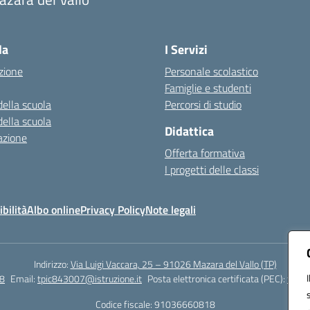
Visita la pagina iniziale della scuola
la
I Servizi
zione
Personale scolastico
Famiglie e studenti
della scuola
Percorsi di studio
della scuola
Didattica
azione
Offerta formativa
I progetti delle classi
bilità
Albo online
Privacy Policy
Note legali
Indirizzo:
Via Luigi Vaccara, 25 – 91026 Mazara del Vallo (TP)
8
Email:
tpic843007@istruzione.it
Posta elettronica certificata (PEC):
tpic8
Codice fiscale: 91036660818