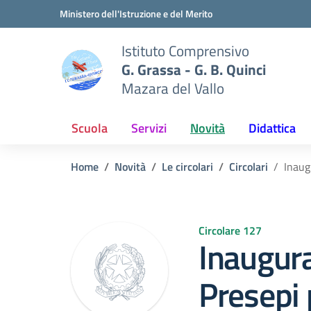
Vai ai contenuti
Vai al menu di navigazione
Vai al footer
Ministero dell'Istruzione e del Merito
Istituto Comprensivo
G. Grassa - G. B. Quinci
Mazara del Vallo
Scuola
Servizi
Novità
Didattica
Home
Novità
Le circolari
Circolari
Inaug
Circolare 127
Inaugura
Presepi 