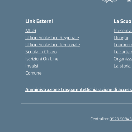
— 
Link Esterni
La Scuo
MIUR
Presenta
Ufficio Scolastico Regionale
I luoghi
Ufficio Scolastico Territoriale
I numeri 
Scuola in Chiaro
Le carte 
Iscrizioni On Line
Organizz
Invalsi
La storia
Comune
Amministrazione trasparente
Dichiarazione di accessi
Centralino:
0923 90843