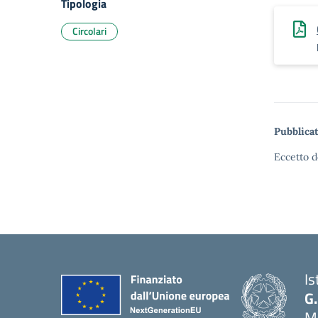
Tipologia
Circolari
Pubblicat
Eccetto d
Is
G.
Ma