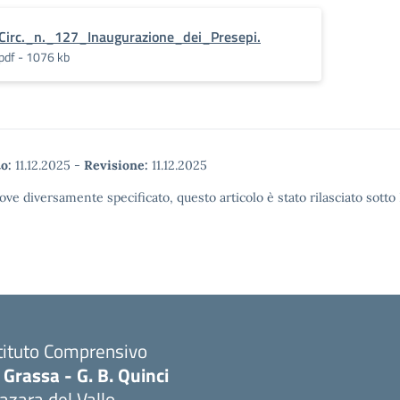
Circ._n._127_Inaugurazione_dei_Presepi.
pdf - 1076 kb
o:
11.12.2025
-
Revisione:
11.12.2025
ove diversamente specificato, questo articolo è stato rilasciato sott
tituto Comprensivo
 Grassa - G. B. Quinci
zara del Vallo