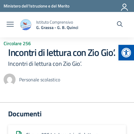
Vai ai contenuti
Vai al menu di navigazione
Vai al footer
Ministero dell'Istruzione e del Merito
Istituto Comprensivo
G. Grassa - G. B. Quinci
Circolare 256
Apr
Incontri di lettura con Zio Gio’.
Incontri di lettura con Zio Gio’.
Personale scolastico
Documenti