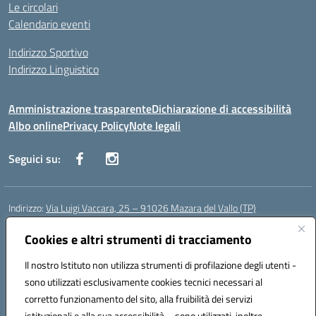
Le circolari
Calendario eventi
Indirizzo Sportivo
Indirizzo Linguistico
Amministrazione trasparente
Dichiarazione di accessibilità
Albo online
Privacy Policy
Note legali
Seguici su:
Indirizzo:
Via Luigi Vaccara, 25 – 91026 Mazara del Vallo (TP)
Centralino:
0923 908438
Email:
tpic843007@istruzione.it
Posta elettronica certificata (PEC):
Cookies e altri strumenti di tracciamento
tpic843007@pec.istruzione.it
Codice fiscale: 91036660818
Il nostro Istituto non utilizza strumenti di profilazione degli utenti -
Codice meccanografico:
tpic843007
sono utilizzati esclusivamente cookies tecnici necessari al
Codice Indice delle Pubbliche Amministrazioni (IPA): icggp
corretto funzionamento del sito, alla fruibilità dei servizi
Codice unico di fatturazione (CUF): UFYPS3
istituzionali e alla sua accessibilità – sono utilizzati, inoltre,