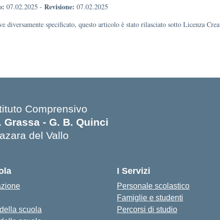
o:
Revisione:
07.02.2025
-
07.02.2025
e diversamente specificato, questo articolo è stato rilasciato sotto Licenza Cr
stituto Comprensivo
. Grassa - G. B. Quinci
azara del Vallo
Visita la pagina iniziale della scuola
ola
I Servizi
azione
Personale scolastico
Famiglie e studenti
 della scuola
Percorsi di studio