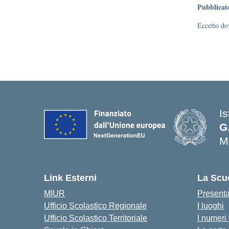
Pubblicat
Eccetto dov
I
G
M
— 
Link Esterni
La Scu
MIUR
Present
Ufficio Scolastico Regionale
I luoghi
Ufficio Scolastico Territoriale
I numeri