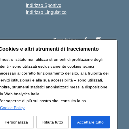
Indirizzo Sportivo
Indirizzo Linguistico
Seguici su:
Cookies e altri strumenti di tracciamento
Il nostro Istituto non utilizza strumenti di profilazione degli
ic843007@pec.istruzione.it
utenti - sono utilizzati esclusivamente cookies tecnici
necessari al corretto funzionamento del sito, alla fruibilità dei
servizi istituzionali e alla sua accessibilità – sono utilizzati,
inoltre, strumenti statistici anonimizzati messi a disposizione
da Web Analytics Italia.
Per saperne di più sul nostro sito, consulta la ns.
Cookie Policy.
Personalizza
Rifiuta tutto
Accettare tutto