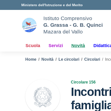
Vai ai contenuti
Vai al menu di navigazione
Vai al footer
Ministero dell'Istruzione e del Merito
Istituto Comprensivo
G. Grassa - G. B. Quinci
Mazara del Vallo
Scuola
Servizi
Novità
Didattic
Home
Novità
Le circolari
Circolari
Inc
Circolare 156
Incontr
famigli