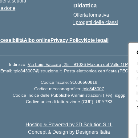
 della scuola
Didattica
zazione
Offerta formativa
I progetti delle classi
cessibilità
Albo online
Privacy Policy
Note legali
Indirizzo:
Via Luigi Vaccara, 25 – 91026 Mazara del Vallo (TP)
Email:
tpic843007@istruzione.it
Posta elettronica certificata (PEC):
tp
Codice fiscale: 91036660818
Codice meccanografico:
tpic843007
Codice Indice delle Pubbliche Amministrazioni (IPA): icggp
Codice unico di fatturazione (CUF): UFYPS3
Hosting & Powered by 3D Solution S.r.l.
Concept & Design by Designers Italia