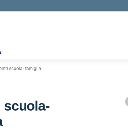
a
ontri scuola- famiglia
i scuola-
a