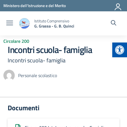
Vai ai contenuti
Vai al menu di navigazione
Vai al footer
Ministero dell'Istruzione e del Merito
Istituto Comprensivo
G. Grassa - G. B. Quinci
Circolare 200
Apr
Incontri scuola- famiglia
Incontri scuola- famiglia
Personale scolastico
Documenti