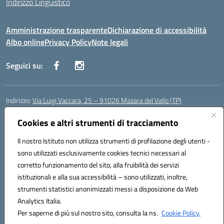
Indirizzo Linguistico
Amministrazione trasparente
Dichiarazione di accessibilità
Albo online
Privacy Policy
Note legali
Seguici su:
Indirizzo:
Via Luigi Vaccara, 25 – 91026 Mazara del Vallo (TP)
Centralino:
0923 908438
Email:
tpic843007@istruzione.it
Posta elettronica certificata (PEC):
Cookies e altri strumenti di tracciamento
tpic843007@pec.istruzione.it
Codice fiscale: 91036660818
Il nostro Istituto non utilizza strumenti di profilazione degli utenti -
Codice meccanografico:
tpic843007
sono utilizzati esclusivamente cookies tecnici necessari al
Codice Indice delle Pubbliche Amministrazioni (IPA): icggp
corretto funzionamento del sito, alla fruibilità dei servizi
Codice unico di fatturazione (CUF): UFYPS3
istituzionali e alla sua accessibilità – sono utilizzati, inoltre,
strumenti statistici anonimizzati messi a disposizione da Web
Analytics Italia.
Hosting & Powered by 3D Solution S.r.l.
Per saperne di più sul nostro sito, consulta la ns.
Cookie Policy.
Concept & Design by Designers Italia