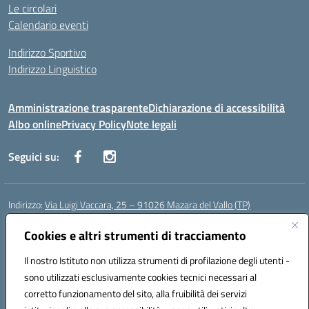
Le circolari
Calendario eventi
Indirizzo Sportivo
Indirizzo Linguistico
Amministrazione trasparente
Dichiarazione di accessibilità
Albo online
Privacy Policy
Note legali
Seguici su:
Indirizzo:
Via Luigi Vaccara, 25 – 91026 Mazara del Vallo (TP)
Centralino:
0923 908438
Email:
tpic843007@istruzione.it
Posta elettronica certificata (PEC):
Cookies e altri strumenti di tracciamento
tpic843007@pec.istruzione.it
Codice fiscale: 91036660818
Il nostro Istituto non utilizza strumenti di profilazione degli utenti -
Codice meccanografico:
tpic843007
sono utilizzati esclusivamente cookies tecnici necessari al
Codice Indice delle Pubbliche Amministrazioni (IPA): icggp
corretto funzionamento del sito, alla fruibilità dei servizi
Codice unico di fatturazione (CUF): UFYPS3