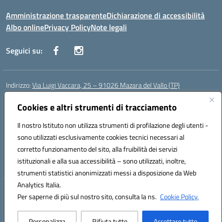
Amministrazione trasparente
Dichiarazione di accessibilità
Albo online
Privacy Policy
Note legali
Seguici su:
Indirizzo:
Via Luigi Vaccara, 25 – 91026 Mazara del Vallo (TP)
Centralino:
0923 908438
Email:
tpic843007@istruzione.it
Posta elettronica certificata (PEC):
Cookies e altri strumenti di tracciamento
tpic843007@pec.istruzione.it
Codice fiscale: 91036660818
Il nostro Istituto non utilizza strumenti di profilazione degli utenti -
Codice meccanografico:
tpic843007
sono utilizzati esclusivamente cookies tecnici necessari al
Codice Indice delle Pubbliche Amministrazioni (IPA): icggp
corretto funzionamento del sito, alla fruibilità dei servizi
Codice unico di fatturazione (CUF): UFYPS3
istituzionali e alla sua accessibilità – sono utilizzati, inoltre,
strumenti statistici anonimizzati messi a disposizione da Web
Analytics Italia.
Hosting & Powered by 3D Solution S.r.l.
Per saperne di più sul nostro sito, consulta la ns.
Cookie Policy.
Concept & Design by Designers Italia
Personalizza
Rifiuta tutto
Accettare tutto