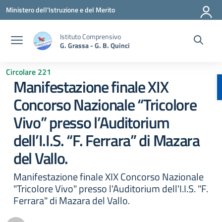
Vai ai contenuti
Vai al menu di navigazione
Vai al footer
Ministero dell'Istruzione e del Merito
Istituto Comprensivo
G. Grassa - G. B. Quinci
Circolare 221
Manifestazione finale XIX
Concorso Nazionale “Tricolore
Vivo” presso l’Auditorium
dell’I.I.S. “F. Ferrara” di Mazara
del Vallo.
Manifestazione finale XIX Concorso Nazionale
"Tricolore Vivo" presso l'Auditorium dell'I.I.S. "F.
Ferrara" di Mazara del Vallo.