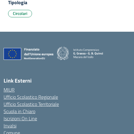
Tipologia
Circolari
Istituto Comprensivo
G. Grassa - G. B. Quinci
Mazara del Vallo
— Visita la pagina iniziale della scuola
Link Esterni
MIUR
Ufficio Scolastico Regionale
Ufficio Scolastico Territoriale
Scuola in Chiaro
Iscrizioni On Line
Invalsi
Comune