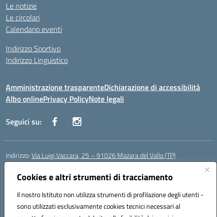
Le notizie
Le circolari
Calendario eventi
Indirizzo Sportivo
Indirizzo Linguistico
Amministrazione trasparente
Dichiarazione di accessibilità
Albo online
Privacy Policy
Note legali
Seguici su:
Indirizzo:
Via Luigi Vaccara, 25 – 91026 Mazara del Vallo (TP)
Centralino:
0923 908438
Email:
tpic843007@istruzione.it
Posta elettronica certificata (PEC):
Cookies e altri strumenti di tracciamento
tpic843007@pec.istruzione.it
Codice fiscale: 91036660818
Il nostro Istituto non utilizza strumenti di profilazione degli utenti -
Codice meccanografico:
tpic843007
sono utilizzati esclusivamente cookies tecnici necessari al
Codice Indice delle Pubbliche Amministrazioni (IPA): icggp