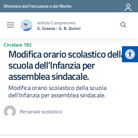
Vai ai contenuti
Vai al menu di navigazione
Vai al footer
Ministero dell'Istruzione e del Merito
Istituto Comprensivo
G. Grassa - G. B. Quinci
Circolare 182
Apr
Modifica orario scolastico della
scuola dell’Infanzia per
assemblea sindacale.
Modifica orario scolastico della scuola
dell'Infanzia per assemblea sindacale.
Personale scolastico