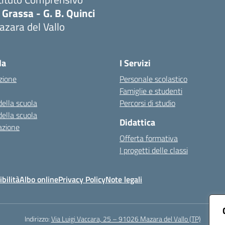
 Grassa - G. B. Quinci
zara del Vallo
Visita la pagina iniziale della scuola
la
I Servizi
zione
Personale scolastico
Famiglie e studenti
della scuola
Percorsi di studio
della scuola
Didattica
azione
Offerta formativa
I progetti delle classi
bilità
Albo online
Privacy Policy
Note legali
Indirizzo:
Via Luigi Vaccara, 25 – 91026 Mazara del Vallo (TP)