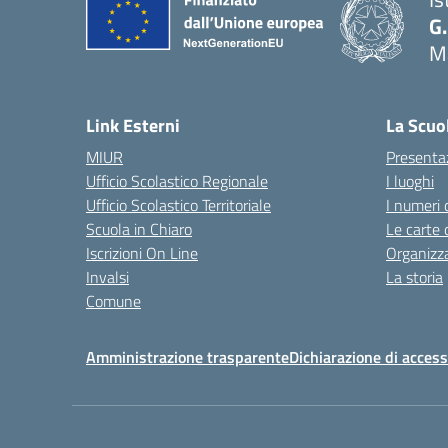
G.
Ma
— 
Link Esterni
La Scuo
MIUR
Presenta
Ufficio Scolastico Regionale
I luoghi
Ufficio Scolastico Territoriale
I numeri 
Scuola in Chiaro
Le carte 
Iscrizioni On Line
Organizz
Invalsi
La storia
Comune
Amministrazione trasparente
Dichiarazione di accessi