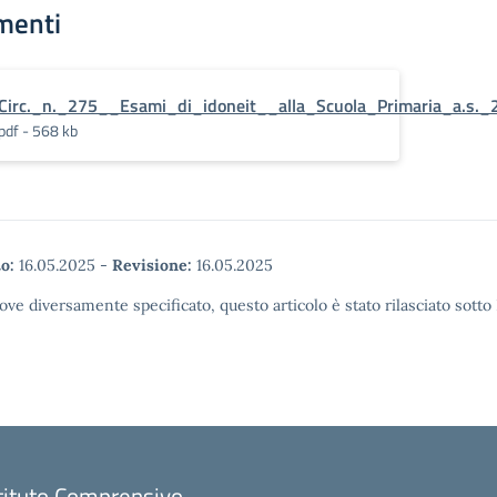
menti
Circ._n._275__Esami_di_idoneit__alla_Scuola_Primaria_a.s._
pdf - 568 kb
o:
16.05.2025
-
Revisione:
16.05.2025
ove diversamente specificato, questo articolo è stato rilasciato sott
tituto Comprensivo