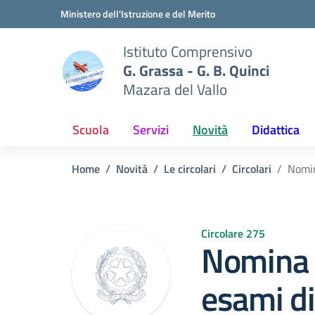
Vai ai contenuti
Vai al menu di navigazione
Vai al footer
Ministero dell'Istruzione e del Merito
Istituto Comprensivo
G. Grassa - G. B. Quinci
Mazara del Vallo
Scuola
Servizi
Novità
Didattica
Home
Novità
Le circolari
Circolari
Nomin
Circolare 275
Nomina
esami di