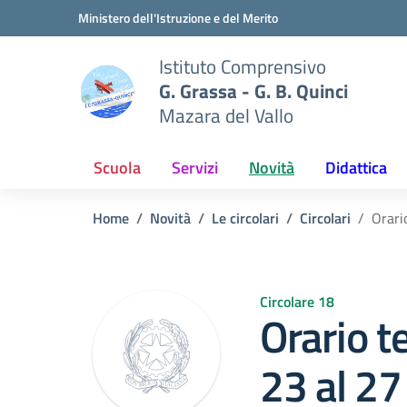
Vai ai contenuti
Vai al menu di navigazione
Vai al footer
Ministero dell'Istruzione e del Merito
Istituto Comprensivo
G. Grassa - G. B. Quinci
Mazara del Vallo
Scuola
Servizi
Novità
Didattica
Home
Novità
Le circolari
Circolari
Orari
Circolare 18
Orario t
23 al 2