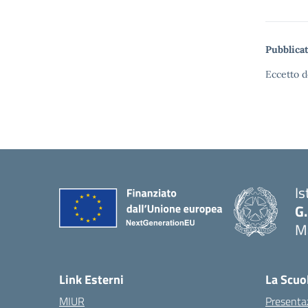
Pubblicat
Eccetto d
Is
G.
Ma
— 
Link Esterni
La Scuo
MIUR
Presenta