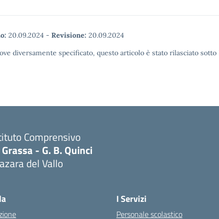
o:
20.09.2024
-
Revisione:
20.09.2024
ove diversamente specificato, questo articolo è stato rilasciato sott
tituto Comprensivo
 Grassa - G. B. Quinci
zara del Vallo
Visita la pagina iniziale della scuola
la
I Servizi
zione
Personale scolastico