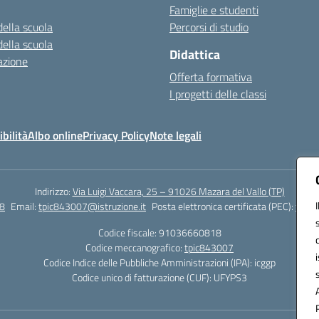
Famiglie e studenti
della scuola
Percorsi di studio
della scuola
Didattica
azione
Offerta formativa
I progetti delle classi
bilità
Albo online
Privacy Policy
Note legali
Indirizzo:
Via Luigi Vaccara, 25 – 91026 Mazara del Vallo (TP)
8
Email:
tpic843007@istruzione.it
Posta elettronica certificata (PEC):
tpic8
Codice fiscale: 91036660818
Codice meccanografico:
tpic843007
Codice Indice delle Pubbliche Amministrazioni (IPA): icggp
Codice unico di fatturazione (CUF): UFYPS3