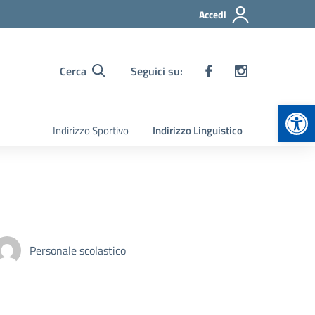
Accedi
Cerca
Seguici su:
Apr
Indirizzo Sportivo
Indirizzo Linguistico
Personale scolastico