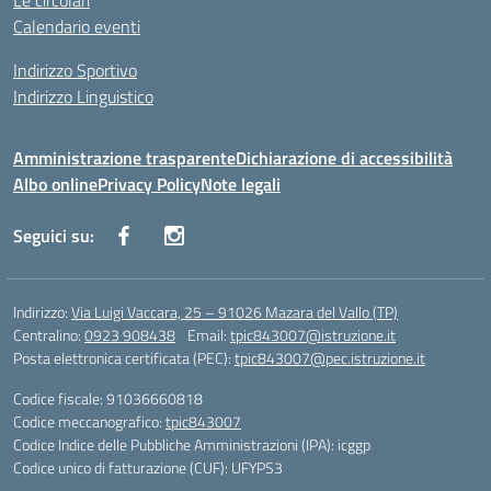
Le circolari
Calendario eventi
Indirizzo Sportivo
Indirizzo Linguistico
Amministrazione trasparente
Dichiarazione di accessibilità
Albo online
Privacy Policy
Note legali
Seguici su:
Indirizzo:
Via Luigi Vaccara, 25 – 91026 Mazara del Vallo (TP)
Centralino:
0923 908438
Email:
tpic843007@istruzione.it
Posta elettronica certificata (PEC):
tpic843007@pec.istruzione.it
Codice fiscale: 91036660818
Codice meccanografico:
tpic843007
Codice Indice delle Pubbliche Amministrazioni (IPA): icggp
Codice unico di fatturazione (CUF): UFYPS3