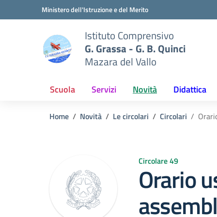
Vai ai contenuti
Vai al menu di navigazione
Vai al footer
Ministero dell'Istruzione e del Merito
Istituto Comprensivo
G. Grassa - G. B. Quinci
Mazara del Vallo
Scuola
Servizi
Novità
Didattica
Home
Novità
Le circolari
Circolari
Orari
Circolare 49
Orario u
assembl