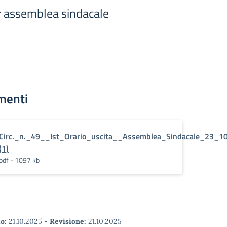
er assemblea sindacale
menti
Circ._n._49__Ist_Orario_uscita__Assemblea_Sindacale_23_1
(1)
pdf - 1097 kb
o:
21.10.2025
-
Revisione:
21.10.2025