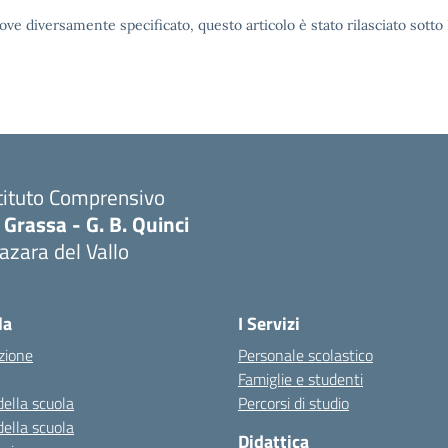
ove diversamente specificato, questo articolo è stato rilasciato sott
tituto Comprensivo
 Grassa - G. B. Quinci
zara del Vallo
Visita la pagina iniziale della scuola
la
I Servizi
zione
Personale scolastico
Famiglie e studenti
della scuola
Percorsi di studio
della scuola
Didattica