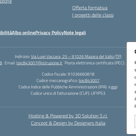
azione
Offerta formativa
I progetti delle classi
bilità
Albo online
Privacy Policy
Note legali
Indirizzo:
Via Luigi Vaccara, 25 – 91026 Mazara del Vallo (TP)
8
Email:
tpic843007@istruzione.it
Posta elettronica certificata (PEC):
tpic8
Codice fiscale: 91036660818
Codice meccanografico:
tpic843007
Codice Indice delle Pubbliche Amministrazioni (IPA): icggp
Codice unico di fatturazione (CUF): UFYPS3
Hosting & Powered by 3D Solution S.r.l.
Concept & Design by Designers Italia