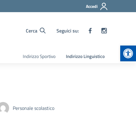
Accedi
Cerca
Seguici su:
Apr
Indirizzo Sportivo
Indirizzo Linguistico
Personale scolastico