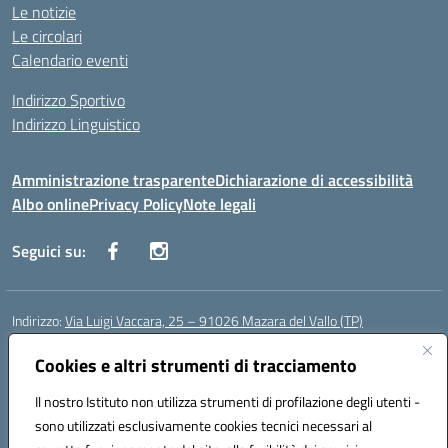
Le notizie
Le circolari
Calendario eventi
Indirizzo Sportivo
Indirizzo Linguistico
Amministrazione trasparente
Dichiarazione di accessibilità
Albo online
Privacy Policy
Note legali
Seguici su:
Indirizzo:
Via Luigi Vaccara, 25 – 91026 Mazara del Vallo (TP)
Centralino:
0923 908438
Email:
tpic843007@istruzione.it
Posta elettronica certificata (PEC):
Cookies e altri strumenti di tracciamento
tpic843007@pec.istruzione.it
Codice fiscale: 91036660818
Il nostro Istituto non utilizza strumenti di profilazione degli utenti -
Codice meccanografico:
tpic843007
sono utilizzati esclusivamente cookies tecnici necessari al
Codice Indice delle Pubbliche Amministrazioni (IPA): icggp