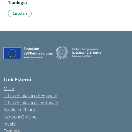
Tipologia
Circolari
Istituto Comprensivo
G. Grassa - G. B. Quinci
Mazara del Vallo
— Visita la pagina iniziale della scuola
Link Esterni
MIUR
Ufficio Scolastico Regionale
Ufficio Scolastico Territoriale
Scuola in Chiaro
Iscrizioni On Line
Invalsi
Comune