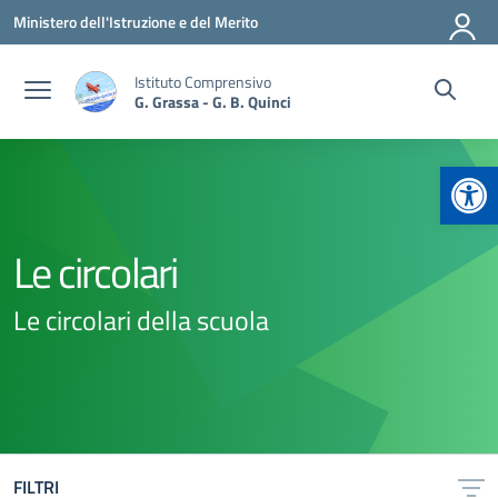
Vai ai contenuti
Vai al menu di navigazione
Vai al footer
Ministero dell'Istruzione e del Merito
Istituto Comprensivo
G. Grassa - G. B. Quinci
Apr
Le circolari
Le circolari della scuola
FILTRI