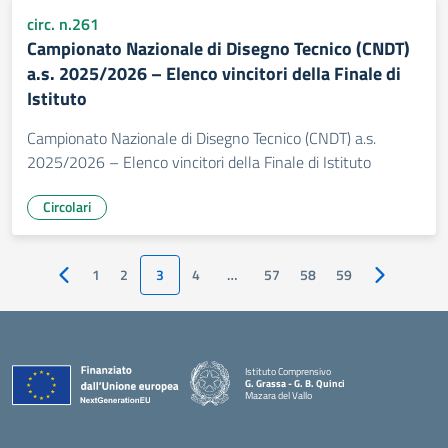
circ. n.261
Campionato Nazionale di Disegno Tecnico (CNDT)
a.s. 2025/2026 – Elenco vincitori della Finale di
Istituto
Campionato Nazionale di Disegno Tecnico (CNDT) a.s.
2025/2026 – Elenco vincitori della Finale di Istituto
Circolari
1
2
3
4
…
57
58
59
Pagina precedente
Pagina succ
Istituto Comprensivo
G. Grassa - G. B. Quinci
Mazara del Vallo
— Visita la pagina iniziale della scuola