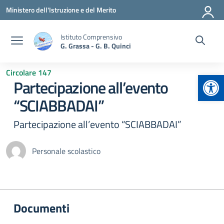
Vai ai contenuti
Vai al menu di navigazione
Vai al footer
Ministero dell'Istruzione e del Merito
Istituto Comprensivo
G. Grassa - G. B. Quinci
Circolare 147
Apr
Partecipazione all’evento
“SCIABBADAI”
Partecipazione all’evento “SCIABBADAI”
Personale scolastico
Documenti