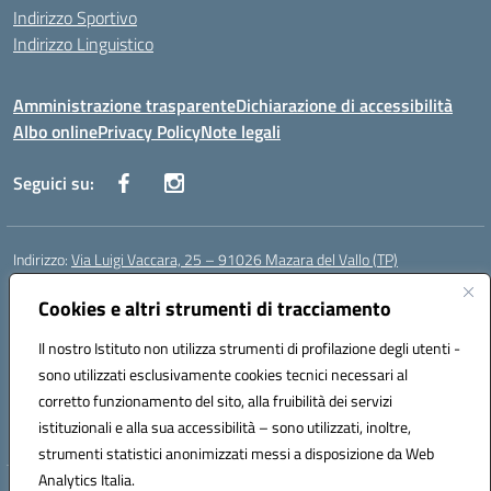
Indirizzo Sportivo
Indirizzo Linguistico
Amministrazione trasparente
Dichiarazione di accessibilità
Albo online
Privacy Policy
Note legali
Seguici su:
Indirizzo:
Via Luigi Vaccara, 25 – 91026 Mazara del Vallo (TP)
Centralino:
0923 908438
Email:
tpic843007@istruzione.it
Posta elettronica certificata (PEC):
Cookies e altri strumenti di tracciamento
tpic843007@pec.istruzione.it
Codice fiscale: 91036660818
Il nostro Istituto non utilizza strumenti di profilazione degli utenti -
Codice meccanografico:
tpic843007
sono utilizzati esclusivamente cookies tecnici necessari al
Codice Indice delle Pubbliche Amministrazioni (IPA): icggp
corretto funzionamento del sito, alla fruibilità dei servizi
Codice unico di fatturazione (CUF): UFYPS3
istituzionali e alla sua accessibilità – sono utilizzati, inoltre,
strumenti statistici anonimizzati messi a disposizione da Web
Analytics Italia.