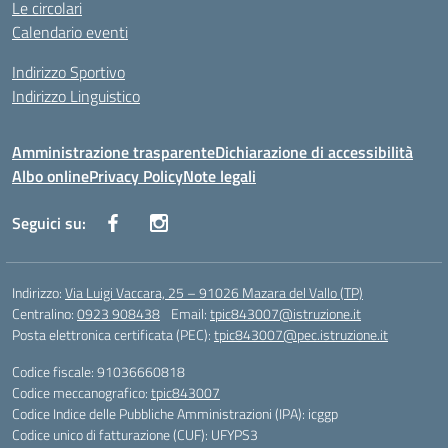
Le circolari
Calendario eventi
Indirizzo Sportivo
Indirizzo Linguistico
Amministrazione trasparente
Dichiarazione di accessibilità
Albo online
Privacy Policy
Note legali
Seguici su:
Indirizzo:
Via Luigi Vaccara, 25 – 91026 Mazara del Vallo (TP)
Centralino:
0923 908438
Email:
tpic843007@istruzione.it
Posta elettronica certificata (PEC):
tpic843007@pec.istruzione.it
Codice fiscale: 91036660818
Codice meccanografico:
tpic843007
Codice Indice delle Pubbliche Amministrazioni (IPA): icggp
Codice unico di fatturazione (CUF): UFYPS3