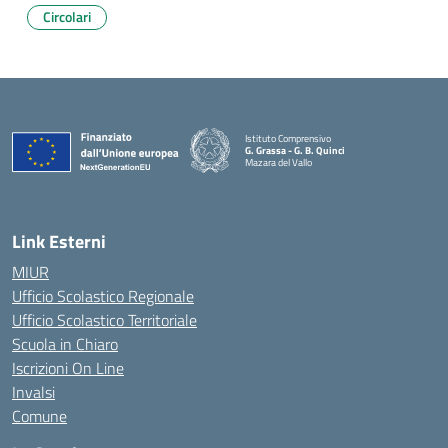
Circolari
Istituto Comprensivo
G. Grassa - G. B. Quinci
Mazara del Vallo
— Visita la pagina iniziale della scuola
Link Esterni
MIUR
Ufficio Scolastico Regionale
Ufficio Scolastico Territoriale
Scuola in Chiaro
Iscrizioni On Line
Invalsi
Comune