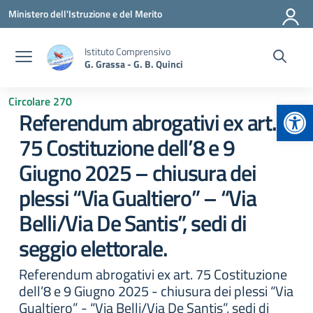
Vai ai contenuti
Vai al menu di navigazione
Vai al footer
Ministero dell'Istruzione e del Merito
Istituto Comprensivo
G. Grassa - G. B. Quinci
Circolare 270
Apr
Referendum abrogativi ex art.
75 Costituzione dell’8 e 9
Giugno 2025 – chiusura dei
plessi “Via Gualtiero” – “Via
Belli/Via De Santis”, sedi di
seggio elettorale.
Referendum abrogativi ex art. 75 Costituzione
dell’8 e 9 Giugno 2025 - chiusura dei plessi “Via
Gualtiero” - “Via Belli/Via De Santis”, sedi di