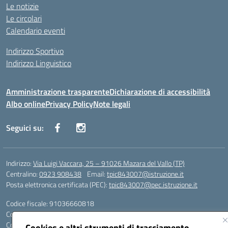
Le notizie
Le circolari
Calendario eventi
Indirizzo Sportivo
Indirizzo Linguistico
Amministrazione trasparente
Dichiarazione di accessibilità
Albo online
Privacy Policy
Note legali
Seguici su:
Indirizzo:
Via Luigi Vaccara, 25 – 91026 Mazara del Vallo (TP)
Centralino:
0923 908438
Email:
tpic843007@istruzione.it
Posta elettronica certificata (PEC):
tpic843007@pec.istruzione.it
Codice fiscale: 91036660818
Codice meccanografico:
tpic843007
Codice Indice delle Pubbliche Amministrazioni (IPA): icggp
Cookies e altri strumenti di tracciamento