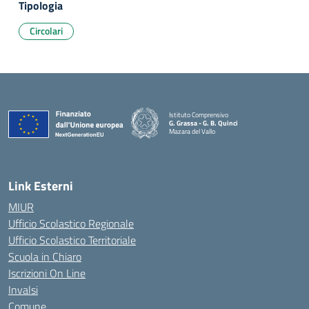
Tipologia
Circolari
Istituto Comprensivo
G. Grassa - G. B. Quinci
Mazara del Vallo
— Visita la pagina iniziale della scuola
Link Esterni
MIUR
Ufficio Scolastico Regionale
Ufficio Scolastico Territoriale
Scuola in Chiaro
Iscrizioni On Line
Invalsi
Comune