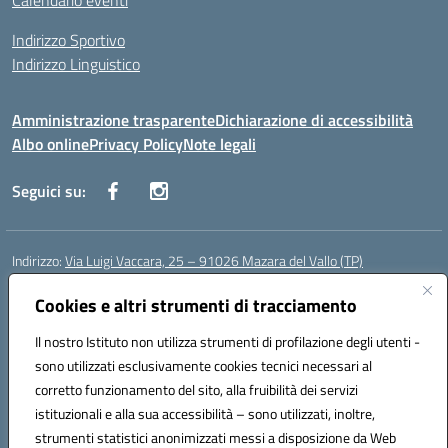
Calendario eventi
Indirizzo Sportivo
Indirizzo Linguistico
Amministrazione trasparente
Dichiarazione di accessibilità
Albo online
Privacy Policy
Note legali
Seguici su:
Indirizzo:
Via Luigi Vaccara, 25 – 91026 Mazara del Vallo (TP)
Centralino:
0923 908438
Email:
tpic843007@istruzione.it
Posta elettronica certificata (PEC):
Cookies e altri strumenti di tracciamento
tpic843007@pec.istruzione.it
Codice fiscale: 91036660818
Il nostro Istituto non utilizza strumenti di profilazione degli utenti -
Codice meccanografico:
tpic843007
sono utilizzati esclusivamente cookies tecnici necessari al
Codice Indice delle Pubbliche Amministrazioni (IPA): icggp
corretto funzionamento del sito, alla fruibilità dei servizi
Codice unico di fatturazione (CUF): UFYPS3
istituzionali e alla sua accessibilità – sono utilizzati, inoltre,
strumenti statistici anonimizzati messi a disposizione da Web