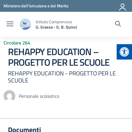
Vai ai contenuti
Vai al menu di navigazione
Vai al footer
Ministero dell'Istruzione e del Merito
Istituto Comprensivo
G. Grassa - G. B. Quinci
Circolare 264
Apr
REHAPPY EDUCATION –
PROGETTO PER LE SCUOLE
REHAPPY EDUCATION - PROGETTO PER LE
SCUOLE
Personale scolastico
Documenti