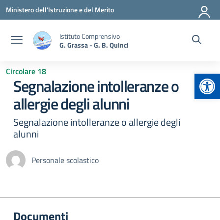
Vai ai contenuti
Vai al menu di navigazione
Vai al footer
Ministero dell'Istruzione e del Merito
Istituto Comprensivo
G. Grassa - G. B. Quinci
Circolare 18
Apr
Segnalazione intolleranze o
allergie degli alunni
Segnalazione intolleranze o allergie degli
alunni
Personale scolastico
Documenti