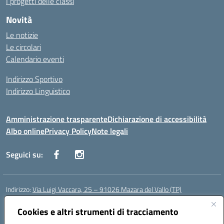
I progetti delle classi
Novità
Le notizie
Le circolari
Calendario eventi
Indirizzo Sportivo
Indirizzo Linguistico
Amministrazione trasparente
Dichiarazione di accessibilità
Albo online
Privacy Policy
Note legali
Seguici su:
Indirizzo:
Via Luigi Vaccara, 25 – 91026 Mazara del Vallo (TP)
Centralino:
0923 908438
Email:
tpic843007@istruzione.it
Posta elettronica certificata (PEC):
Cookies e altri strumenti di tracciamento
tpic843007@pec.istruzione.it