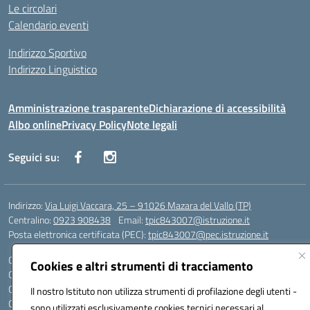
Le circolari
Calendario eventi
Indirizzo Sportivo
Indirizzo Linguistico
Amministrazione trasparente
Dichiarazione di accessibilità
Albo online
Privacy Policy
Note legali
Seguici su:
Indirizzo:
Via Luigi Vaccara, 25 – 91026 Mazara del Vallo (TP)
Centralino:
0923 908438
Email:
tpic843007@istruzione.it
Posta elettronica certificata (PEC):
tpic843007@pec.istruzione.it
Codice fiscale: 91036660818
Cookies e altri strumenti di tracciamento
Codice meccanografico:
tpic843007
Codice Indice delle Pubbliche Amministrazioni (IPA): icggp
Il nostro Istituto non utilizza strumenti di profilazione degli utenti -
Codice unico di fatturazione (CUF): UFYPS3
sono utilizzati esclusivamente cookies tecnici necessari al