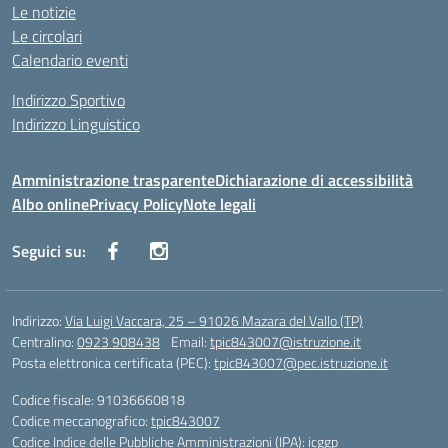
Le notizie
Le circolari
Calendario eventi
Indirizzo Sportivo
Indirizzo Linguistico
Amministrazione trasparente
Dichiarazione di accessibilità
Albo online
Privacy Policy
Note legali
Seguici su:
Indirizzo:
Via Luigi Vaccara, 25 – 91026 Mazara del Vallo (TP)
Centralino:
0923 908438
Email:
tpic843007@istruzione.it
Posta elettronica certificata (PEC):
tpic843007@pec.istruzione.it
Codice fiscale: 91036660818
Codice meccanografico:
tpic843007
Codice Indice delle Pubbliche Amministrazioni (IPA): icggp