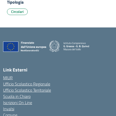
Tipologia
Circolari
Istituto Comprensivo
G. Grassa - G. B. Quinci
Mazara del Vallo
— Visita la pagina iniziale della scuola
Link Esterni
MIUR
Ufficio Scolastico Regionale
Ufficio Scolastico Territoriale
Scuola in Chiaro
Iscrizioni On Line
Invalsi
Comune